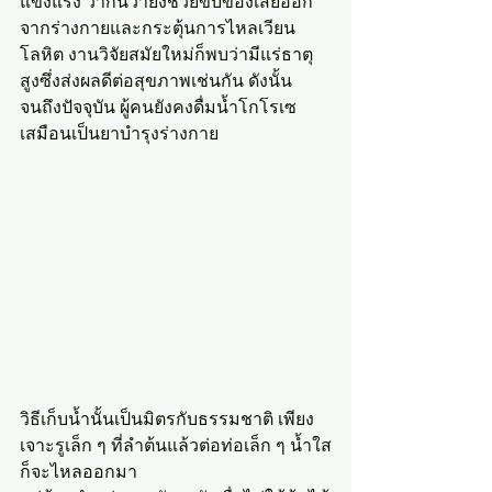
แข็งแรง ว่ากันว่ายังช่วยขับของเสียออก
จากร่างกายและกระตุ้นการไหลเวียน
โลหิต งานวิจัยสมัยใหม่ก็พบว่ามีแร่ธาตุ
สูงซึ่งส่งผลดีต่อสุขภาพเช่นกัน ดังนั้น
จนถึงปัจจุบัน ผู้คนยังคงดื่มน้ำโกโรเซ
เสมือนเป็นยาบำรุงร่างกาย
วิธีเก็บน้ำนั้นเป็นมิตรกับธรรมชาติ เพียง
เจาะรูเล็ก ๆ ที่ลำต้นแล้วต่อท่อเล็ก ๆ น้ำใส
ก็จะไหลออกมา