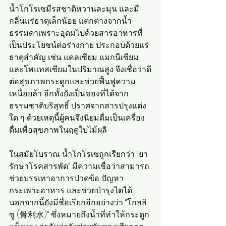
น้ำโกโรเซมีรสชาติหวานละมุน และมี
กลิ่นแร่ธาตุเล็กน้อย แตกต่างจากน้ำ
ธรรมดาเพราะอุดมไปด้วยสารอาหารที่
เป็นประโยชน์ต่อร่างกาย ประกอบด้วยแร่
ธาตุสำคัญ เช่น แคลเซียม แมกนีเซียม 
และโพแทสเซียมในปริมาณสูง จึงเชื่อว่าดี
ต่อสุขภาพกระดูกและช่วยฟื้นฟูความ
เหนื่อยล้า อีกทั้งยังเป็นของที่ได้จาก
ธรรมชาติบริสุทธิ์ ปราศจากสารปรุงแต่ง
ใด ๆ ด้วยเหตุนี้ผู้คนจึงนิยมดื่มเป็นเครื่อง
ดื่มเพื่อสุขภาพในฤดูใบไม้ผลิ
ในสมัยโบราณ น้ำโกโรเซถูกเรียกว่า “ยา
รักษาโรคสารพัด” มีความเชื่อว่าสามารถ
ช่วยบรรเทาอาการปวดข้อ ปัญหา
กระเพาะอาหาร และช่วยบำรุงไตได้ 
นอกจากนี้ยังมีชื่อเรียกอีกอย่างว่า “โกลลิ
ซู (骨利水)” ซึ่งหมายถึงน้ำที่ทำให้กระดูก