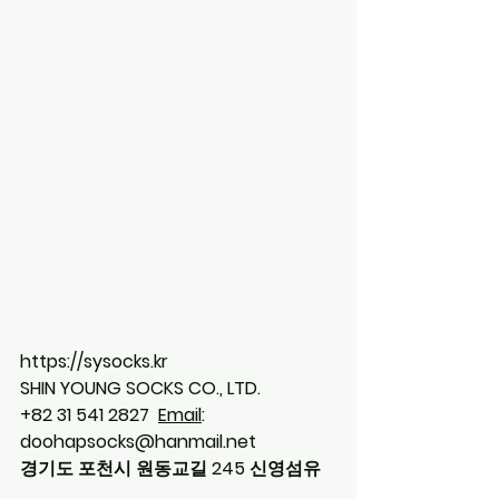
https://sysocks.kr
SHIN YOUNG SOCKS CO., LTD.
+82 31 541 2827	 
Email
:
doohapsocks@hanmail.net
경기도 포천시 원동교길 245 신영섬유