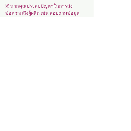
※ หากคุณประสบปัญหาในการส่ง
ข้อความถึงผู้ผลิต เช่น สอบถามข้อมูล
ผลิตภัณฑ์ โปรดติดต่อเรา
# 신영섬유 신영양말 양말 신영 섬유 신영 양말
โพสต์ที่คล้ายกัน