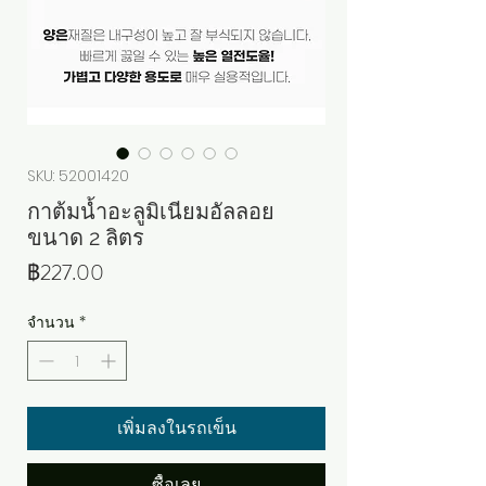
SKU: 52001420
กาต้มน้ำอะลูมิเนียมอัลลอย
ขนาด 2 ลิตร
ราคา
฿227.00
จำนวน
*
เพิ่มลงในรถเข็น
ซื้อเลย