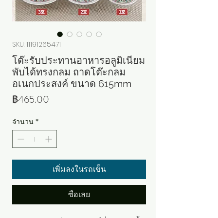
SKU: 11191265471
โต๊ะรับประทานอาหารอลูมิเนียม
พับได้ทรงกลม ถาดโต๊ะกลม
อเนกประสงค์ ขนาด 615mm
ราคา
฿465.00
จำนวน
*
เพิ่มลงในรถเข็น
ซื้อเลย