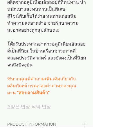
ผลิตจากอลูมิเนียมอัลลอยด์ที่ทนทาน น้ำ
หนักเบาและทนทานเป็นพิเศษ
ดีไซน์พับเก็บได้ง่าย ทนทานต่อสนิม
ทำความสะอาดง่าย ช่วยรักษาความ
สะอาดอย่างถูกสุขลักษณะ
โต๊ะรับประทานอาหารอลูมิเนียมอัลลอย
ด์เป็นที่นิยมในบ้านเรือนชาวเกาหลี
ตลอดประวัติศาสตร์ และยังคงเป็นที่นิยม
จนถึงปัจจุบัน
※หากคุณมีคำถามเพิ่มเติมเกี่ยวกับ
ผลิตภัณฑ์ กรุณาส่งคำถามของคุณ
ผ่าน
"สอบถามสินค้า"
#
양은 밥상 식탁 밥상
PRODUCT INFORMATION