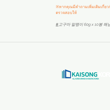
※หากคุณมีคำถามเพิ่มเติมเกี่ยว
ตรวจสอบให้
#
고구마 말랭이 60g x 10봉 해