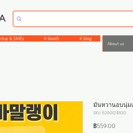
artup & SMEs
K-booth
K.blog
About us
มันหวานอบนุ่ม
SKU: 6290124830
ราคา
฿559.00