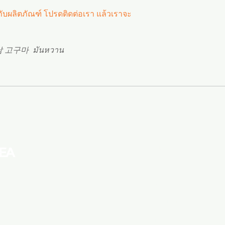
กับผลิตภัณฑ์ โปรดติดต่อเรา แล้วเราจะ
※ หากคุณต้องการร
ชื่อผลิตภัณฑ์หรือ
남 고구마 มันหวาน
※ หากคุณต้องการซื้
ผลิตภัณฑ์และ SK
※ หากคุณสามารถสื่
ติดต่อเรา แล้วเราจ
Menu
Apply
SN
ปัญหาในการสื่อสาร
ชื่อผลิตภัณฑ์และข้
Home
ขายส่ง
Fa
ไปยังผู้ผลิตและได้
k.brand
ตัวแทนจัดซื้อ
In
Startup & SMEs
การส่งข้อความ
Li
k.booth
ค้นหาผู้ผลิต
​Y
Fast shipping
สมัครเป็นผู้ขาย
k.blog
สอบถามสินค้า
ประกาศ