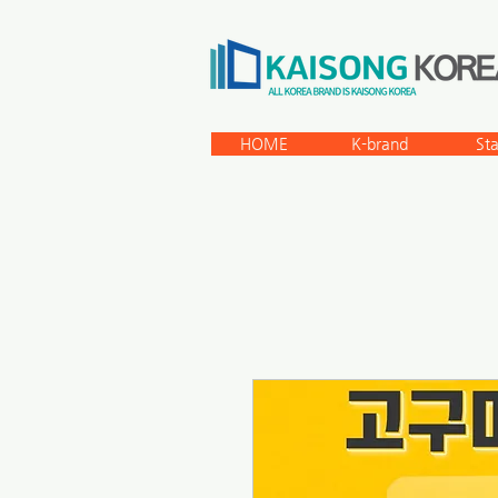
HOME
K-brand
St