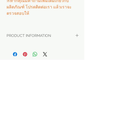
※หากคุณมีคำถามเพิ่มเติมเกี่ยวกับ
ผลิตภัณฑ์ โปรดติดต่อเรา แล้วเราจะ
ตรวจสอบให้
PRODUCT INFORMATION
ชื่อผลิตภัณฑ์: 주방가위
บริษัทผู้ผลิต: 대륙씨저스 코리아 (경기도
수원시권선구 당수동 T.298-5451)
Model: 104
ต้นทาง: Made in korea
Menu
Apply
SNS
ขายส่ง
※ ราคานี้เป็นราคาผู้บริโภคที่จำหน่าย
Home
Facebook
ในประเทศเกาหลี ไม่ใช่ราคาขายส่งของ
ตัวแทนจัดซื้อ
k.brand
Instagram
ผู้ผลิต
Startup & SMEs
การส่งข้อความ
LinkedIn
k.booth
ค้นหาผู้ผลิต
​Youtube
※ หากคุณต้องการราคาขายส่งจากผู้
Fast shipping
สมัครเป็นผู้ขาย
ผลิต โปรดแจ้งชื่อผลิตภัณฑ์หรือ
k.blog