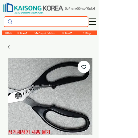
HOME
K-brand
Startup & SMEs
K-booth
K.blog