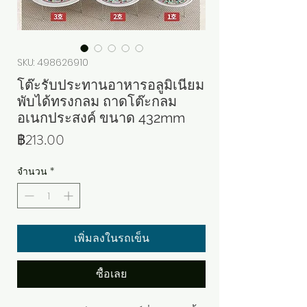
SKU: 498626910
โต๊ะรับประทานอาหารอลูมิเนียม
พับได้ทรงกลม ถาดโต๊ะกลม
อเนกประสงค์ ขนาด 432mm
ราคา
฿213.00
จำนวน
*
เพิ่มลงในรถเข็น
ซื้อเลย