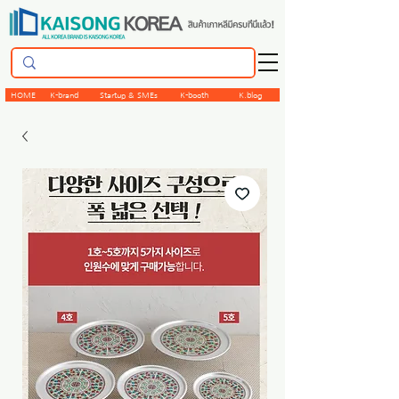
HOME
K-brand
Startup & SMEs
K-booth
K.blog