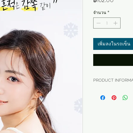
฿162.00
จำนวน
*
เพิ่มลงในรถเข็น
PRODUCT INFORMA
- ชื่อผลิตภัณฑ์: ผ้า
รวม 3 ห่อ
- Brand: 동국제약
- บริษัทผู้ผลิต: 씨
- ต้นทาง: Made in 