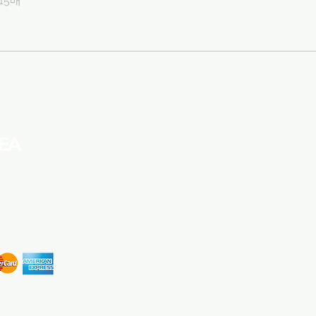
15매
Menu
Apply
SN
Home
ขายส่ง
Fa
k.brand
ตัวแทนจัดซื้อ
In
Startup & SMEs
การส่งข้อความ
Li
k.booth
ค้นหาผู้ผลิต
​Y
Fast shipping
สมัครเป็นผู้ขาย
k.blog
สอบถามสินค้า
ประกาศ
​join us