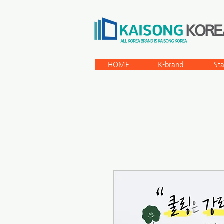
HOME
K-brand
St