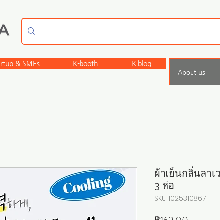
artup & SMEs
K-booth
K.blog
About us
ผ้าเย็นกลิ่นลาเ
3 ห่อ
SKU: 10253108671
ราคา