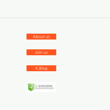
S
About us
cebook
stagram
Join us
nkedIn
outube
K.Blog