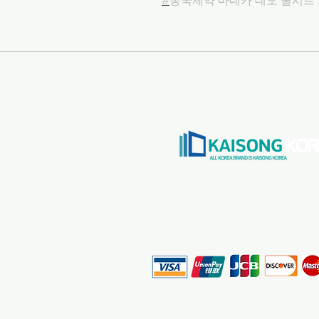
#
동국제약 마데카 데오 쿨시트 
© by kaisongkor CREATED