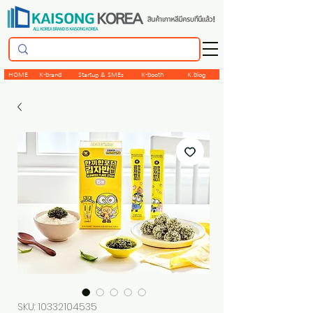
HOME
K-brand
Startup & SMEs
K-booth
K.blog
SKU: 10332104535