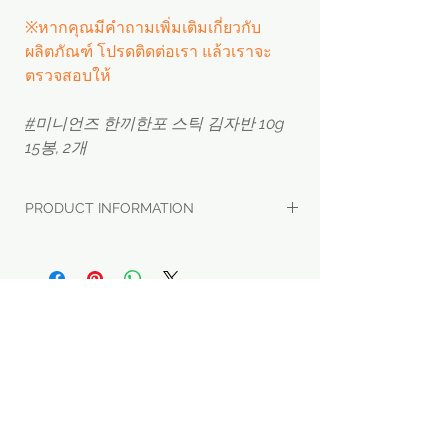
※หากคุณมีคำถามเพิ่มเติมเกี่ยวกับ
ผลิตภัณฑ์ โปรดติดต่อเรา แล้วเราจะ
ตรวจสอบให้
#
미니언즈 한끼한포 스틱 김자반 10g
15봉, 2개
PRODUCT INFORMATION
- ชื่อผลิตภัณฑ์: 미니언즈 김자반 1박스
15개 *2박스(30개)
- บริษัทผู้ผลิต: 만전식품(주)
- ต้นทาง: Made in korea
Menu
Apply
SNS
※ ราคานี้เป็นราคาผู้บริโภคที่จำหน่าย
ขายส่ง
ในประเทศเกาหลี ไม่ใช่ราคาขายส่งของ
Home
Facebook
ผู้ผลิต
ตัวแทนจัดซื้อ
k.brand
Instagram
Startup & SMEs
การส่งข้อความ