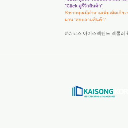
"Click ดูรีวิวสินค้า"
※หากคุณมีคำถามเพิ่มเติมเกี่ย
ผ่าน "สอบถามสินค้า"
#쇼코즈 아이스넥밴드 넥쿨러 