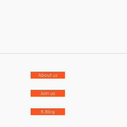
S
About us
cebook
stagram
Join us
nkedIn
outube
K.Blog