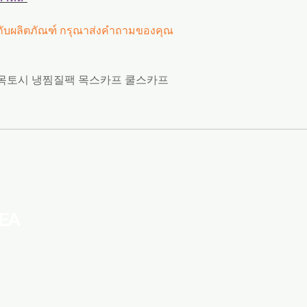
วกับผลิตภัณฑ์ กรุณาส่งคำถามของคุณ
목토시 냉찜질팩 목스카프 쿨스카프
Menu
Apply
SN
Home
ขายส่ง
Fa
k.brand
ตัวแทนจัดซื้อ
In
Startup & SMEs
การส่งข้อความ
Li
k.booth
ค้นหาผู้ผลิต
​Y
Fast shipping
สมัครเป็นผู้ขาย
k.blog