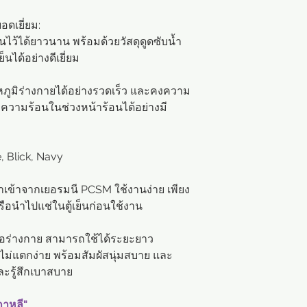
※ ราคานี้เป็นราคา
เกาหลี ไม่ใช่ราคาข
อดเยี่ยม:
นไว้ได้ยาวนาน พร้อมด้วยวัสดุดูดซับน้ำ
※ หากคุณต้องการร
็นได้อย่างดีเยี่ยม
ยืนยันชื่อผลิตภัณ
ฟอร์มขอราคาขายส่ง
ภูมิร่างกายได้อย่างรวดเร็ว และคงความ
ากความร้อนในช่วงหน้าร้อนได้อย่างมี
※ หากต้องการซื้อส
หมายเลขสินค้า แล
e, Blick, Navy
เข้าจากเยอรมนี PCSM ใช้งานง่าย เพียง
ือนำไปแช่ในตู้เย็นก่อนใช้งาน
ต่อร่างกาย สามารถใช้ได้ระยะยาว
 ไม่แตกง่าย พร้อมสัมผัสนุ่มสบาย และ
ละรู้สึกเบาสบาย
เกาหลี"