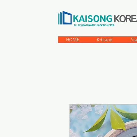
HOME
K-brand
St