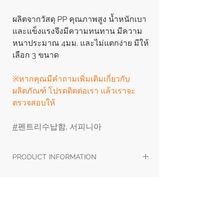
ผลิตจากวัสดุ PP คุณภาพสูง น้ำหนักเบา
และแข็งแรงจึงมีความทนทาน มีความ
หนาประมาณ 4มม. และไม่แตกง่าย มีให้
เลือก 3 ขนาด
※หากคุณมีคำถามเพิ่มเติมเกี่ยวกับ
ผลิตภัณฑ์ โปรดติดต่อเรา แล้วเราจะ
ตรวจสอบให้
#
펜트리수납함, 서피니아
PRODUCT INFORMATION
- ชื่อผลิตภัณฑ์: กล่องใสเก็บของ ตะกร้า
เก็บของ
- Brand: 서피니아
- บริษัทผู้ผลิต: 서피니아협력사