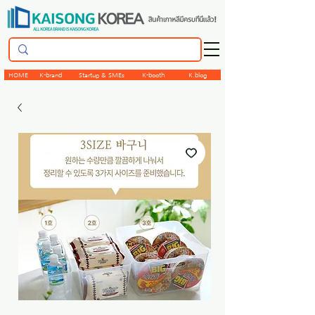
HOME
K-brand
Startup & SMEs
K-booth
K.blog