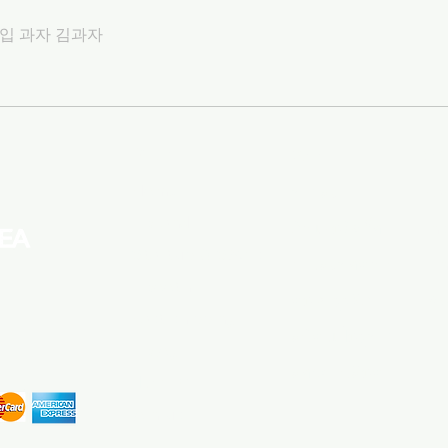
※ ราคานี้เป็นราคา
เกาหลี ไม่ใช่ราคาข
개입 과자 김과자
※ หากคุณต้องการร
ยืนยันชื่อผลิตภัณ
ฟอร์มขอราคาขายส่ง
Menu
Apply
SN
※ หากต้องการซื้อส
Home
ขายส่ง
Fa
หมายเลขสินค้า แล
k.brand
ตัวแทนจัดซื้อ
In
Startup & SMEs
การส่งข้อความ
Li
k.booth
ค้นหาผู้ผลิต
​Y
Fast shipping
สมัครเป็นผู้ขาย
k.blog
สอบถามสินค้า
ประกาศ
​join us