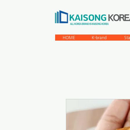
HOME
K-brand
St