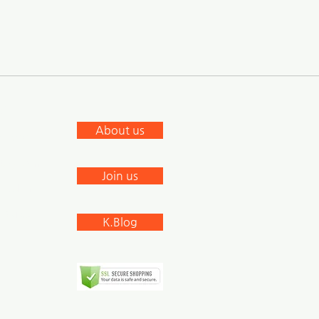
ผู้บริโภคที่จำหน่ายในประเทศ
ายส่งของผู้ผลิต
าคาขายส่งจากผู้ผลิต โปรด
ฑ์และหมายเลข SKU และส่ง
“แบบ
จากผู้ผลิต”
S
ินค้า กรุณาตรวจสอบชื่อและ
About us
cebook
ะสมัครเป็น
“ตัวแทนจัดซื้อ”
stagram
Join us
nkedIn
outube
K.Blog