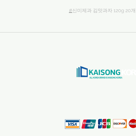
#
신미제과 김맛과자 120g 20