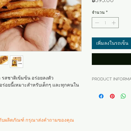
฿395.00
จำนวน
*
เพิ่มลงในรถเข็น
สชาติเข้มข้น อร่อยลงตัว
PRODUCT INFORMA
่อยนี้เหมาะสำหรับเด็กๆ และทุกคนใน
- ชื่อผลิตภัณฑ์: 
ถุง บรรจุ 120 กรัม 
- Brand: 신미유과
- บริษัทผู้ผลิต: 
- ต้นทาง: Made in 
วกับผลิตภัณฑ์ กรุณาส่งคำถามของคุณ