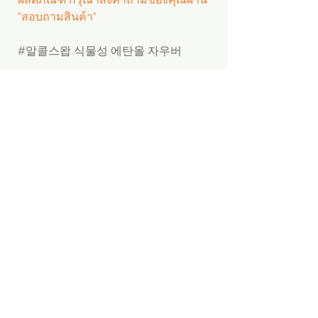
"สอบถามสินค้า"
#알콜스왑 식물성 에탄올 자우버
PRODUCT INFORMATION
- ชื่อผลิตภัณฑ์: Sauber ผ้าชุบ
แอลกอฮอล์ 1 กล่อง 100 แผ่น
- Brand: sauber
- บริษัทผู้ผลิต: sauber
- ต้นทาง: Made in korea
Menu
Apply
SNS
ขายส่ง
※ ราคานี้เป็นราคาผู้บริโภคที่จำหน่าย
Home
Facebook
ในประเทศเกาหลี ไม่ใช่ราคาขายส่งของ
ตัวแทนจัดซื้อ
k.brand
Instagram
ผู้ผลิต
Startup & SMEs
การส่งข้อความ
LinkedIn
k.booth
ค้นหาผู้ผลิต
​Youtube
※ หากคุณต้องการราคาขายส่งจากผู้
Fast shipping
สมัครเป็นผู้ขาย
ผลิต โปรดยืนยันชื่อผลิตภัณฑ์และ
k.blog
สอบถามสินค้า