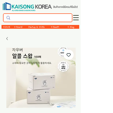
HOME
K-brand
Startup & SMEs
K-booth
K.blog