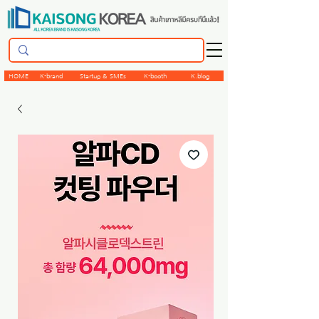
HOME
K-brand
Startup & SMEs
K-booth
K.blog