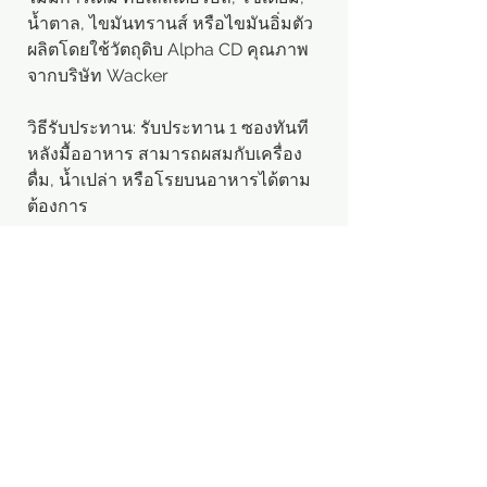
น้ำตาล, ไขมันทรานส์ หรือไขมันอิ่มตัว
ผลิตโดยใช้วัตถุดิบ Alpha CD คุณภาพ
จากบริษัท Wacker
วิธีรับประทาน: รับประทาน 1 ซองทันที
หลังมื้ออาหาร สามารถผสมกับเครื่อง
ดื่ม, น้ำเปล่า หรือโรยบนอาหารได้ตาม
ต้องการ
"Click ดูรีวิวสินค้า"
※หากคุณมีคำถามเพิ่มเติมเกี่ยวกับ
ผลิตภัณฑ์ กรุณาส่งคำถามของคุณผ่าน
"สอบถามสินค้า"
#
있나요 알파CD 컷팅 파우더
3200mg อาหาร