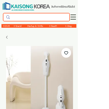
HOME
K-brand
Startup & SMEs
K-booth
K.blog