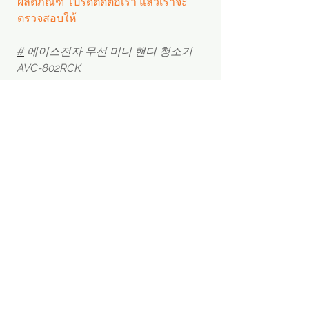
ผลิตภัณฑ์ โปรดติดต่อเรา แล้วเราจะ
ตรวจสอบให้
#
에이스전자 무선 미니 핸디 청소기
AVC-802RCK
PRODUCT INFORMATION
- ชื่อผลิตภัณฑ์: 에이스전자 무선 청소
기
- บริษัทผู้ผลิต: 에이스 전자
- model: AVC-802RCK
- ต้นทาง: Made in korea
Menu
Apply
SNS
ขายส่ง
※ ราคานี้เป็นราคาผู้บริโภคที่จำหน่าย
Home
Facebook
ในประเทศเกาหลี ไม่ใช่ราคาขายส่งของ
ตัวแทนจัดซื้อ
k.brand
Instagram
ผู้ผลิต
Startup & SMEs
การส่งข้อความ
LinkedIn
k.booth
ค้นหาผู้ผลิต
​Youtube
※ หากคุณต้องการราคาขายส่งจากผู้
Fast shipping
สมัครเป็นผู้ขาย