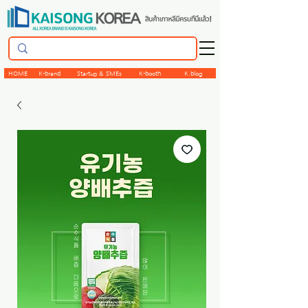
HOME
K-brand
Startup & SMEs
K-booth
K.blog