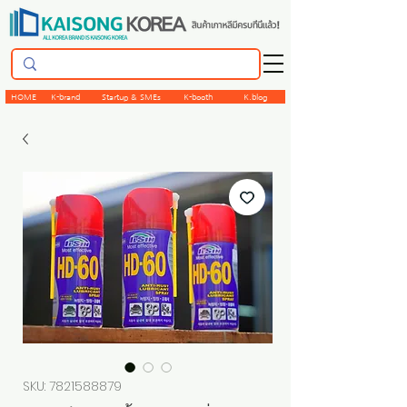
HOME
K-brand
Startup & SMEs
K-booth
K.blog
SKU: 7821588879