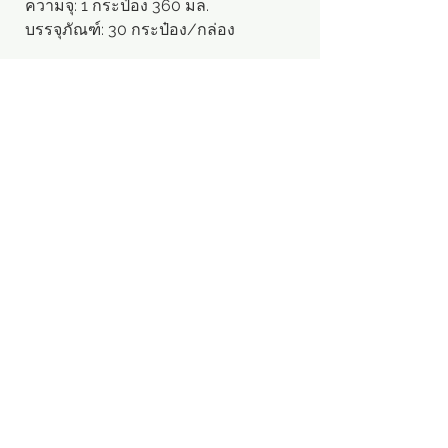
ความจุ: 1 กระป๋อง 360 มล.
บรรจุภัณฑ์: 30 กระป๋อง/กล่อง
※หากคุณมีคำถามเพิ่มเติมเกี่ยวกับ
ผลิตภัณฑ์ กรุณาส่งคำถามของคุณ
ผ่าน
"สอบถามสินค้า"
#
일신 뿌리는 구리스 방청 윤활제 윤활
유 녹방지
PRODUCT INFORMATION
- ชื่อผลิตภัณฑ์: สเปรย์จารบี น้ำมันหล่อ
ลื่นป้องกันสนิม สเปรย์หล่อลื่นป้องกัน
สนิม 1 กระป๋อง 360 มล.
- Brand: 일신
- บริษัทผู้ผลิต: 일신케미칼
Menu
Apply
SNS
- ต้นทาง: Made in korea
ขายส่ง
Home
Facebook