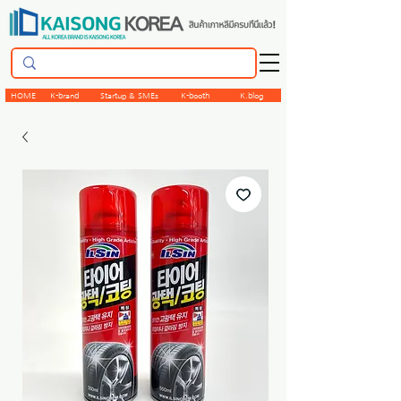
HOME
K-brand
Startup & SMEs
K-booth
K.blog