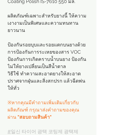
Coating Polish IS-7610 550 มล.
ผลิตภัณฑ์เฉพาะสำหรับยางนี้ ให้ความ
เงางามเป็นพิเศษและความทนทาน
ยาวนาน
ป้องกันรอยบุบและรอยแตกบนยางด้วย
การป้องกันการระเหยของสาร VOC
ป้องกันการเกิดคราบน้ำบนยาง ป้องกัน
ไม่ให้ยางเปลี่ยนเป็นสีน้ำตาล
วิธีใช้ ทำความสะอาดยางให้สะอาด
ปราศจากฝุ่นและสิ่งสกปรก แล้วฉีดพ่น
ให้ทั่ว
※หากคุณมีคำถามเพิ่มเติมเกี่ยวกับ
ผลิตภัณฑ์ กรุณาส่งคำถามของคุณ
ผ่าน
"สอบถามสินค้า"
#
일신 타이어 광택 코팅제 광택제