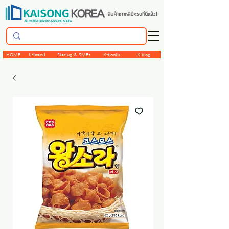
HOME
K-brand
Startup & SMEs
K-booth
K.blog