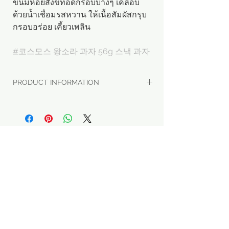
ขนมหอยสังข์ทอดกรอบบางๆ เคลือบ
ด้วยน้ำเชื่อมรสหวาน ให้เนื้อสัมผัสกรุบ
กรอบอร่อย เคี้ยวเพลิน
#
코스모스 왕소라 과자 56g 스낵 과자
PRODUCT INFORMATION
- ชื่อผลิตภัณฑ์: ขนมหอยสังข์ของ
Cosmos Confectionery 1 ซอง 56 กรัม
- Brand: 코스모스
- บริษัทผู้ผลิต: 코스모스 제과
- ต้นทาง: Made in korea
Menu
Apply
SNS
ขายส่ง
※ ราคานี้เป็นราคาผู้บริโภคที่จำหน่าย
Home
Facebook
ในประเทศเกาหลี ไม่ใช่ราคาขายส่งของ
ตัวแทนจัดซื้อ
k.brand
Instagram
ผู้ผลิต
Startup & SMEs
การส่งข้อความ
LinkedIn
k.booth
ค้นหาผู้ผลิต
​Youtube
※ หากคุณต้องการราคาขายส่งจากผู้
Fast shipping