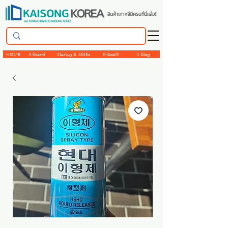
HOME
K-brand
Startup & SMEs
K-booth
K.blog