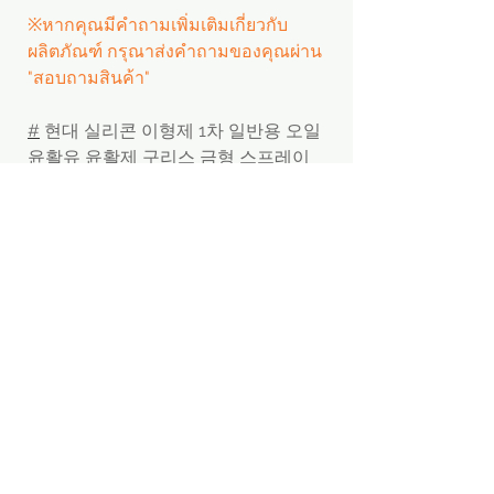
※หากคุณมีคำถามเพิ่มเติมเกี่ยวกับ
ผลิตภัณฑ์ กรุณาส่งคำถามของคุณผ่าน
"สอบถามสินค้า"
#
현대 실리콘 이형제 1차 일반용 오일
윤활유 윤활제 구리스 금형 스프레이
PRODUCT INFORMATION
- ชื่อผลิตภัณฑ์: Hyundai สเปรย์ซิลิโคน
(420ml)
- Brand: hyundai
- บริษัทผู้ผลิต: 현대실리콘
- ต้นทาง: Made in korea
Menu
Apply
SNS
ขายส่ง
※ ราคานี้เป็นราคาผู้บริโภคที่จำหน่าย
Home
Facebook
ในประเทศเกาหลี ไม่ใช่ราคาขายส่งของ
ตัวแทนจัดซื้อ
k.brand
Instagram
ผู้ผลิต
Startup & SMEs
การส่งข้อความ
LinkedIn