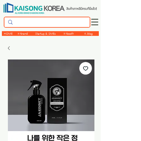
HOME
K-brand
Startup & SMEs
K-booth
K.blog