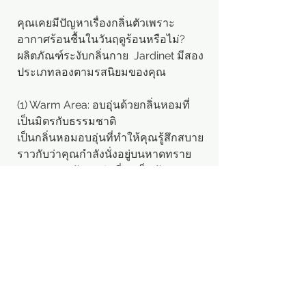
คุณเคยมีปัญหาเรื่องกลิ่นตัวเพราะ
อากาศร้อนชื้นในวันฤดูร้อนหรือไม่?
ผลิตภัณฑ์ระงับกลิ่นกาย Jardinet มีสอง
ประเภทลองตามรสนิยมของคุณ
(1) Warm Area: อบอุ่นด้วยกลิ่นหอมที่
เป็นมิตรกับธรรมชาติ
เป็นกลิ่นหอมอบอุ่นที่ทำให้คุณรู้สึกสบาย
ราวกับว่าคุณกำลังนั่งอยู่บนหาดทราย
บนชายหาดอันอบอุ่นที่ลมเย็นพัดมา
2) Mellow Edition
เป็นกลิ่นหอมสดชื่นของมะนาวที่เต็มไป
ด้วยน้ำผลไม้และกลิ่นหอมอบอุ่นและ
สดชื่นของดอกกุหลาบและมัสค์
มันทำให้พื้นที่ของคุณรู้สึกสดชื่นในวัน
ฤดูร้อนในขณะที่ให้ความรู้สึกของน้ำผล
ไม้สดที่เพิ่มขึ้น