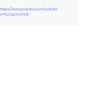
https://www.youtube.com/watch?
v=PQZqLQV47G8
https://www.solarsteel.co.kr/
※ หากคุณประสบปัญหาในการส่ง
ข้อความถึงผู้ผลิต เช่น การร้องขอข้อมูล
ผลิตภัณฑ์ เนื่องจากปัญหาด้านภาษา 
โปรดอย่ากังวล และติดต่อศูนย์บริการ
ลูกค้าผ่านกล่องการส่งข้อความ 
“คำร้อง
ขอส่งข้อความถึงผู้ผลิต”