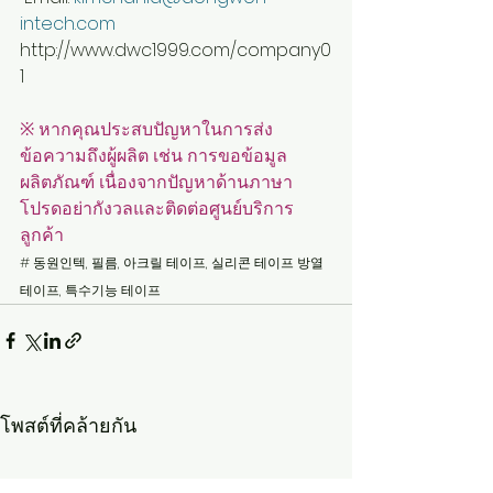
intech.com
http://www.dwc1999.com/company0
1
※
หากคุณประสบปัญหาในการส่ง
ข้อความถึงผู้ผลิต เช่น การขอข้อมูล
ผลิตภัณฑ์ เนื่องจากปัญหาด้านภาษา 
โปรดอย่ากังวลและติดต่อศูนย์บริการ
ลูกค้า
# 동원인텍, 필름, 아크릴 테이프, 실리콘 테이프 방열
테이프, 특수기능 테이프  
โพสต์ที่คล้ายกัน