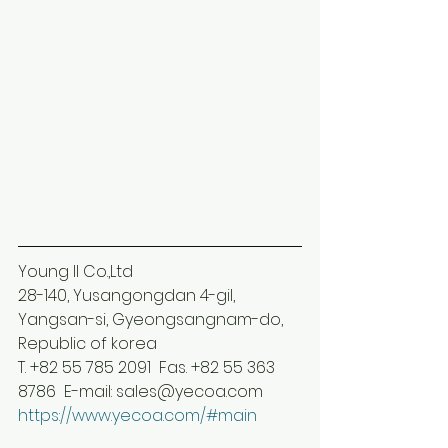
Young Il Co.,Ltd
28-140, Yusangongdan 4-gil, 
Yangsan-si, Gyeongsangnam-do, 
Republic of korea
T. +82 55 785 2091  Fas. +82 55 363 
8786  E-mail: sales@yecoa.com
https://www.yecoa.com/#main