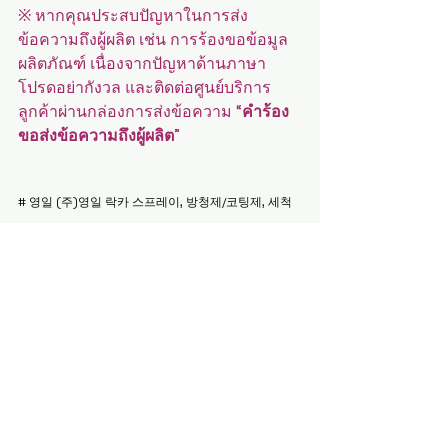
※ หากคุณประสบปัญหาในการส่ง
ข้อความถึงผู้ผลิต เช่น การร้องขอข้อมูล
ผลิตภัณฑ์ เนื่องจากปัญหาด้านภาษา 
โปรดอย่ากังวล และติดต่อศูนย์บริการ
ลูกค้าผ่านกล่องการส่งข้อความ 
“คำร้อง
ขอส่งข้อความถึงผู้ผลิต”
# 영일 (주)영일 락카 스프레이, 방청제/코팅제, 세척
제, 윤활제/이형제, 용접용품, 절연코팅제, 특수용품 , 
발전소 용품, 자동차 용품, 생활용품
โพสต์ที่คล้ายกัน