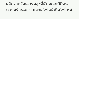
ผลิตจากวัสดุเกรดสูงที่มีคุณสมบัติทน
ความร้อนและไม่ลามไฟ แม้เกิดไฟไหม้
ผ่านการทดสอบดับไฟและการทดสอบ
ความปลอดภัยต่างๆ โดยสถาบันวิจัยและ
ทดสอบป้องกันภัยพิบัติแห่งประเทศ
เกาหลี จึงมั่นใจได้ในความปลอดภัย
"Click ดูสินค้านี้เพิ่มเติมในห้างเกาหลี"
"Click ดูรีวิวสินค้า"
※หากคุณมีคำถามเพิ่มเติมเกี่ยวกับ
ผลิตภัณฑ์ กรุณาส่งคำถามของคุณผ่าน
"สอบถามสินค้า"
# 세이브에스 화재 걱정 없는 자동소화
멀티탭 화재예방 콘센트, 과부하차단
멀티콘센트 개별절전형