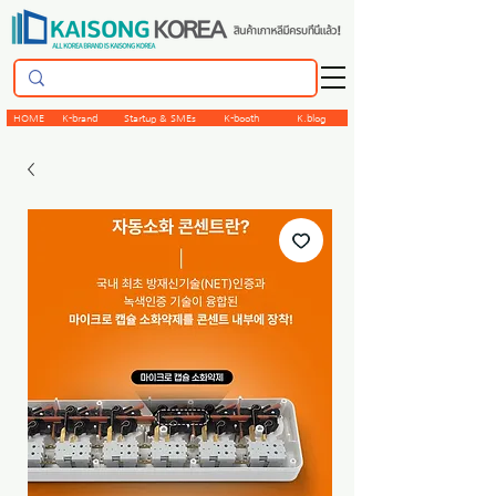
HOME
K-brand
Startup & SMEs
K-booth
K.blog