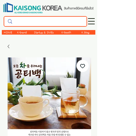
HOME
K-brand
Startup & SMEs
K-booth
K.blog