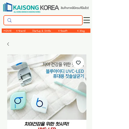
HOME
K-brand
Startup & SMEs
K-booth
K.blog