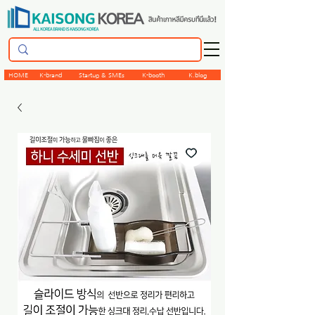
HOME
K-brand
Startup & SMEs
K-booth
K.blog