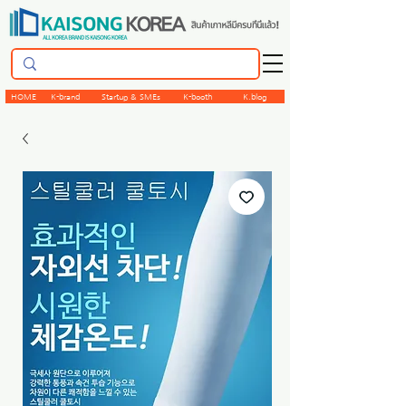
HOME
K-brand
Startup & SMEs
K-booth
K.blog