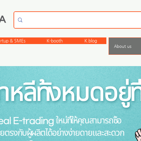
artup & SMEs
K-booth
K.blog
About us