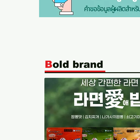
B
old brand