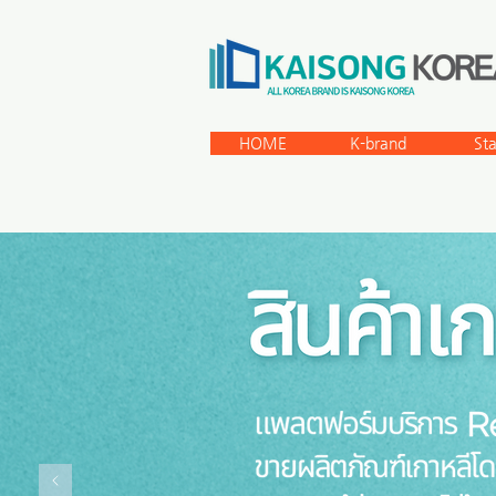
HOME
K-brand
St