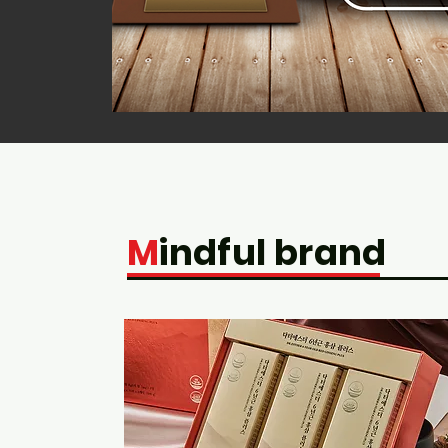
M
indful brand